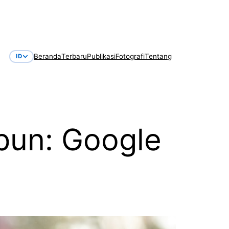
Beranda
Terbaru
Publikasi
Fotografi
Tentang
ID
apun: Google