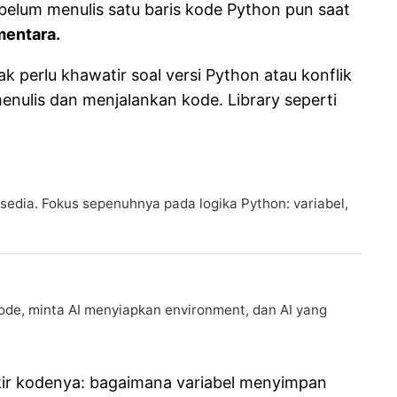
n belum menulis satu baris kode Python pun saat
mentara.
k perlu khawatir soal versi Python atau konflik
enulis dan menjalankan kode. Library seperti
rsedia. Fokus sepenuhnya pada logika Python: variabel,
Code, minta AI menyiapkan environment, dan AI yang
ikir kodenya: bagaimana variabel menyimpan