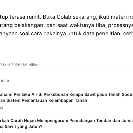
tup terasa rumit. Buka Colab sekarang, ikuti materi
atang belakangan, dan saat waktunya tiba, prosesnya
yaan soal cara pakainya untuk data penelitian, cer
9 Mei 2026
6 dilihat
·
ULER
hami Perilaku Air di Perkebunan Kelapa Sawit pada Tanah Spodo
an Sistem Pemantauan Kelembapan Tanah
hat
rkah Curah Hujan Mempengaruhi Pematangan Tandan dan Juml
pa Sawit yang Jatuh?