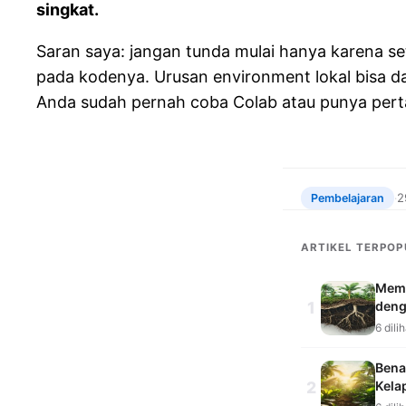
singkat.
Saran saya: jangan tunda mulai hanya karena se
pada kodenya. Urusan environment lokal bisa d
Anda sudah pernah coba Colab atau punya pertan
2
Pembelajaran
·
ARTIKEL TERPOP
Mema
1
deng
6 dili
Bena
2
Kela