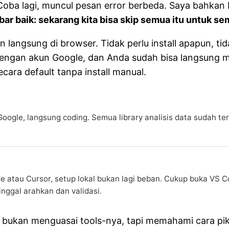
or. Coba lagi, muncul pesan error berbeda. Saya bahka
abar baik: sekarang kita bisa skip semua itu untuk se
langsung di browser. Tidak perlu install apapun, tida
 dengan akun Google, dan Anda sudah bisa langsung m
cara default tanpa install manual.
 Google, langsung coding. Semua library analisis data sudah te
de atau Cursor, setup lokal bukan lagi beban. Cukup buka VS 
inggal arahkan dan validasi.
ing bukan menguasai tools-nya, tapi memahami cara p