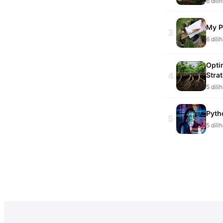
6 dili
My P
3
6 dili
Opti
4
Strat
5 dili
Pyth
5
5 dili