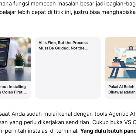
ana fungsi memecah masalah besar jadi bagian-bagi
ajar lebih cepat di titik ini, justru bisa menghabiska
AI Is Fine, But the Process
Must Be Guided, Not the
Output
out Installing
Pakai AI Boleh,
 Colab First,
Dikawal adala
t Later
Bukan Output
aat Anda sudah mulai kenal dengan tools Agentic AI se
usan yang perlu dikerjakan sendirian. Cukup buka V
-perintah instalasi di terminal.
Yang dulu butuh pand