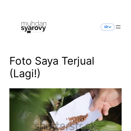
Skip
to
content
ID
Foto Saya Terjual
(Lagi!)