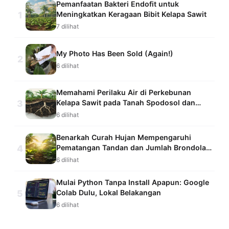
Pemanfaatan Bakteri Endofit untuk
1
Meningkatkan Keragaan Bibit Kelapa Sawit
7 dilihat
My Photo Has Been Sold (Again!)
2
6 dilihat
Memahami Perilaku Air di Perkebunan
3
Kelapa Sawit pada Tanah Spodosol dan
Ultisol dengan Sistem Pemantauan
6 dilihat
Kelembapan Tanah
Benarkah Curah Hujan Mempengaruhi
4
Pematangan Tandan dan Jumlah Brondolan
Kelapa Sawit yang Jatuh?
6 dilihat
Mulai Python Tanpa Install Apapun: Google
5
Colab Dulu, Lokal Belakangan
6 dilihat