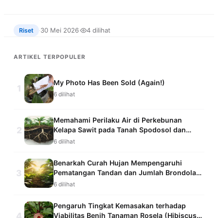
30 Mei 2026
4 dilihat
Riset
·
·
ARTIKEL TERPOPULER
My Photo Has Been Sold (Again!)
1
6 dilihat
Memahami Perilaku Air di Perkebunan
2
Kelapa Sawit pada Tanah Spodosol dan
Ultisol dengan Sistem Pemantauan
6 dilihat
Kelembapan Tanah
Benarkah Curah Hujan Mempengaruhi
3
Pematangan Tandan dan Jumlah Brondolan
Kelapa Sawit yang Jatuh?
6 dilihat
Pengaruh Tingkat Kemasakan terhadap
4
Viabilitas Benih Tanaman Rosela (Hibiscus