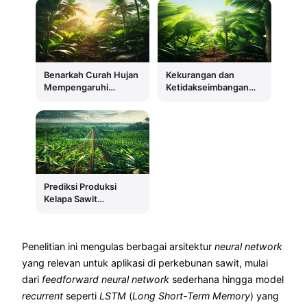
Benarkah Curah Hujan
Kekurangan dan
Mempengaruhi
Ketidakseimbangan
Pematangan Tandan
Hara: Tantangan
dan Jumlah Brondolan
Nutrisi di Kebun Sawit
Kelapa Sawit yang
Petani Swadaya
Jatuh?
Indonesia
Prediksi Produksi
Kelapa Sawit
Menggunakan
Recurrent Neural
Network Long Short-
Penelitian ini mengulas berbagai arsitektur
neural network
Term Memory (RNN-
LSTM)
yang relevan untuk aplikasi di perkebunan sawit, mulai
dari
feedforward neural network
sederhana hingga model
recurrent
seperti
LSTM
(
Long Short-Term Memory
) yang